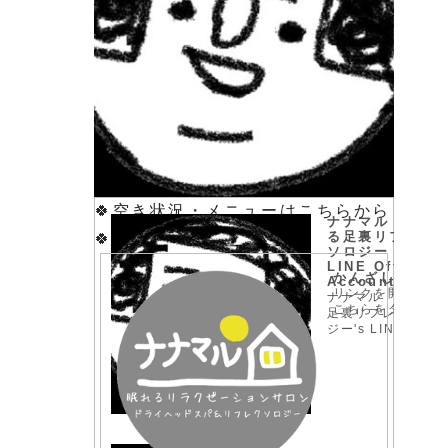
🍀空き状況・メニューはこちらから
ナナマル 眠れ
る足裏リフレク
🍀
ソロジー |
LINE Official
かんざしプラス
Account
リンクを開くには
ナナマル 眠れる
こちらをタップ
足裏リフレクソロ
ジー's LINE
official account
profile page.
Add them as a
friend for the
latest news.