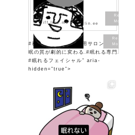
liff.line.me
lin.ee
#福岡市東区 #女性専用サロン #睡
眠の質が劇的に変わる #眠れる専門
#眠れるフェイシャル" aria-
hidden="true">