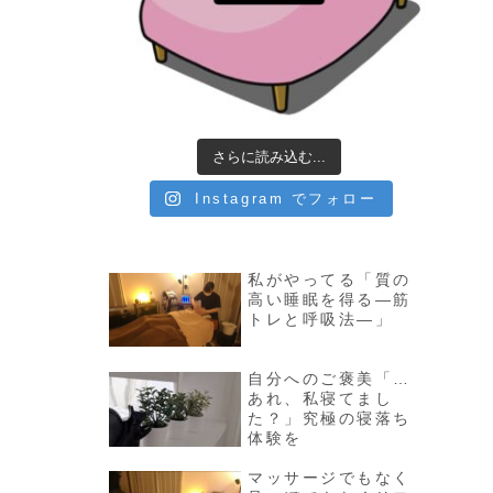
さらに読み込む...
Instagram でフォロー
私がやってる「質の
高い睡眠を得る—筋
トレと呼吸法—」
自分へのご褒美「…
あれ、私寝てまし
た？」究極の寝落ち
体験を
マッサージでもなく