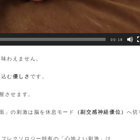
00:18
は味わえません。
み込む
優しさ
です。
醒させます。
面」の刺激は脳を休息モード
（副交感神経優位）
へ切
リフレクソロジー特有の「心地よい刺激」は、