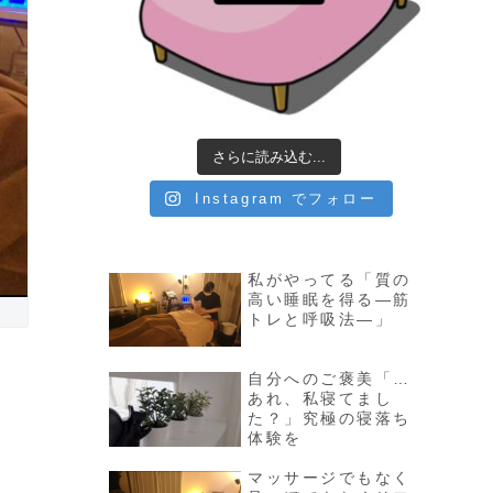
さらに読み込む...
Instagram でフォロー
私がやってる「質の
高い睡眠を得る—筋
トレと呼吸法—」
自分へのご褒美「…
あれ、私寝てまし
た？」究極の寝落ち
体験を
マッサージでもなく