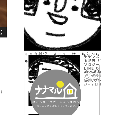
🍀空き状況・メニューはこちらから
ナナマル 眠れ
る足裏リフレク
🍀
ソロジー |
LINE Official
かんざしプラス
Account
リンクを開くには
ナナマル 眠れる
こちらをタップ
足裏リフレクソロ
ジー's LINE
official account
り
profile page.
Add them as a
friend for the
latest news.