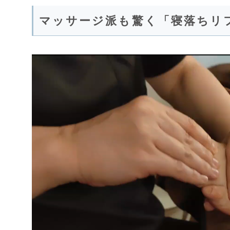
マッサージ派も驚く「寝落ちリ
動
画
プ
レ
ー
ヤ
ー