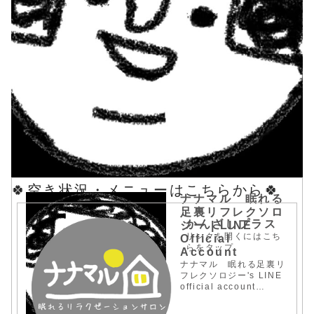
🍀空き状況・メニューはこちらから🍀
ナナマル 眠れる
足裏リフレクソロ
かんざしプラス
ジー | LINE
リンクを開くにはこち
Official
らをタップ
Account
ナナマル 眠れる足裏リ
フレクソロジー's LINE
official account
profile page. Add
them as a friend for