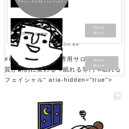
the latest news.
liff.line.me
lin.ee
#福岡市東区 #女性専用サロン #睡眠の
質が劇的に変わる #眠れる専門 #眠れる
フェイシャル" aria-hidden="true">