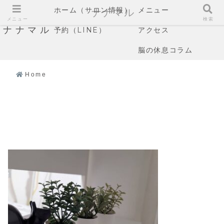
ホーム（サロン情報）
メニュー
ナナマル
メニュー
検索
ナナマル
予約（LINE）
アクセス
脳の休息コラム
Home