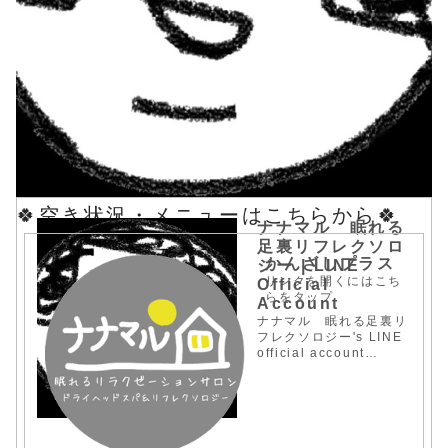
🍀空き状況・メニューはこちらから🍀
ナナマル 眠れる
足裏リフレクソロ
かんざしプラス
ジー | LINE
リンクを開くにはこち
Official
らをタップ
Account
ナナマル 眠れる足裏リ
フレクソロジー's LINE
official account
profile page. Add
them as a friend for
the latest news.