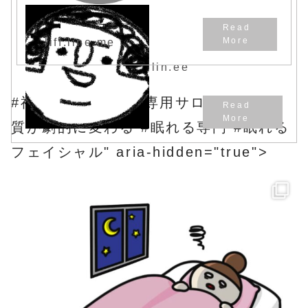
liff.line.me
lin.ee
#福岡市東区 #女性専用サロン #睡眠の
質が劇的に変わる #眠れる専門 #眠れる
フェイシャル" aria-hidden="true">