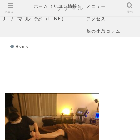
ホーム（サロン情報）
メニュー
ナナマル
メニュー
検索
ナナマル
予約（LINE）
アクセス
脳の休息コラム
Home