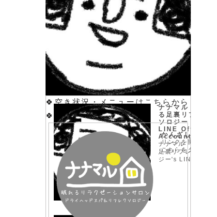
🍀空き状況・メニューはこちらから
ナナマル 眠れ
る足裏リフレク
🍀
ソロジー |
LINE Official
かんざしプラス
Account
リンクを開くには
ナナマル 眠れる
こちらをタップ
足裏リフレクソロ
ジー's LINE
official account
profile page.
Add them as a
friend for the
latest news.