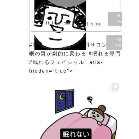
liff.line.me
lin.ee
#福岡市東区 #女性専用サロン #睡
眠の質が劇的に変わる #眠れる専門
#眠れるフェイシャル" aria-
hidden="true">