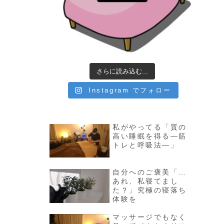
さらに読み込む...
Instagram でフォロー
私がやってる「質の
高い睡眠を得る—筋
トレと呼吸法—」
自分へのご褒美「…
あれ、私寝てまし
た？」究極の寝落ち
体験を
マッサージでもなく